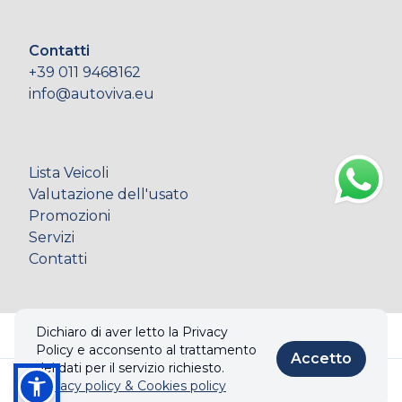
Contatti
+39 011 9468162
info@autoviva.eu
Lista Veicoli
Valutazione dell'usato
Promozioni
Servizi
Contatti
Dichiaro di aver letto la Privacy
© 2026 AUTOVIVA S.r.l.. Tutti i diritti riservati.
Policy e acconsento al trattamento
Accetto
Privacy policy & Cookies policy
dei dati per il servizio richiesto.
Privacy policy & Cookies policy
Chiama
Informazioni
Realizzato con